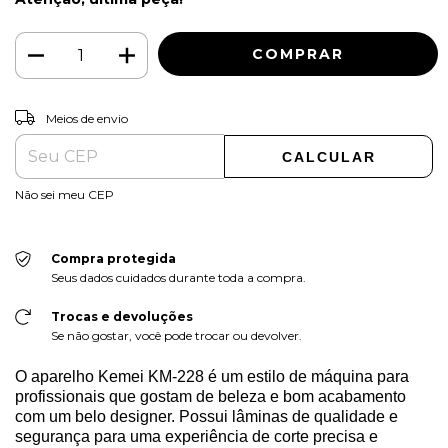
ALTERAR CEP
Entregas para o CEP:
Meios de envio
CALCULAR
Não sei meu CEP
Compra protegida
Seus dados cuidados durante toda a compra.
Trocas e devoluções
Se não gostar, você pode trocar ou devolver.
O aparelho Kemei KM-228 é um estilo de máquina para
profissionais que gostam de beleza e bom acabamento
com um belo designer. Possui lâminas de qualidade e
segurança para uma experiência de corte precisa e