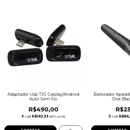
Adaptador Usb TJG Carplay/Android
Barbeador Aparado
Auto Sem Fio
One Blad
R$490,00
R$25
3
x de
R$163,33
sem juros
3
x de
R$86