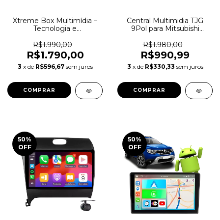
Xtreme Box Multimídia –
Central Multimidia TJG
Tecnologia e
9Pol para Mitsubishi
Conectividade | TJG
Lancer 2009/2019
Imports
R$1.990,00
R$1.980,00
R$1.790,00
R$990,99
3
x de
R$596,67
sem juros
3
x de
R$330,33
sem juros
50
%
50
%
OFF
OFF