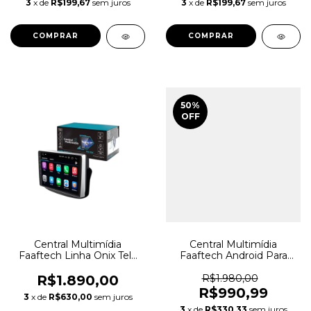
3
x de
R$199,67
sem juros
3
x de
R$199,67
sem juros
50
%
OFF
Central Multimídia
Central Multimídia
Faaftech Linha Onix Tela
Faaftech Android Para
10.1
Corolla Cross
R$1.890,00
R$1.980,00
R$990,99
3
x de
R$630,00
sem juros
3
x de
R$330,33
sem juros