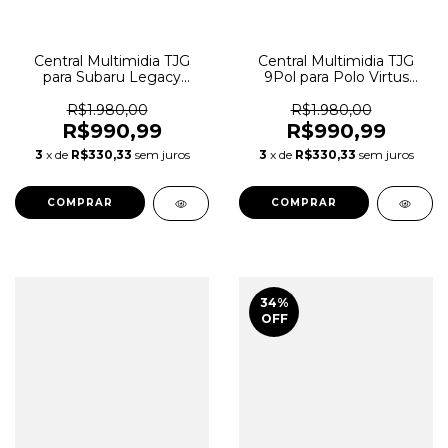
Central Multimidia TJG
Central Multimidia TJG
para Subaru Legacy
9Pol para Polo Virtus
Outback 2007/2014
Tcross Nivus
R$1.980,00
R$1.980,00
R$990,99
R$990,99
3
x de
R$330,33
sem juros
3
x de
R$330,33
sem juros
34
%
OFF