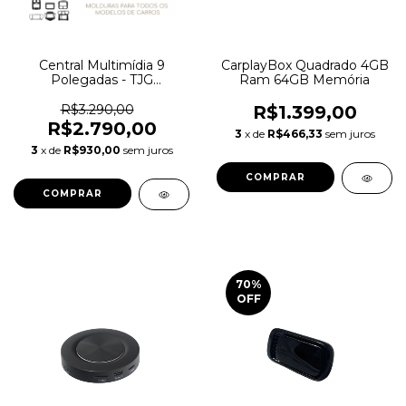
Central Multimídia 9
CarplayBox Quadrado 4GB
Polegadas - TJG
Ram 64GB Memória
IMPORTS
R$3.290,00
R$1.399,00
R$2.790,00
3
x de
R$466,33
sem juros
3
x de
R$930,00
sem juros
70
%
OFF