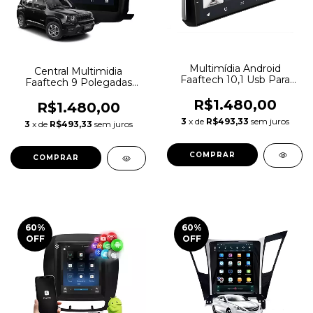
Multimídia Android
Central Multimidia
Faaftech 10,1 Usb Para
Faaftech 9 Polegadas
Corolla 2020/2021
Renegade 2016 A 2021
R$1.480,00
Preto
R$1.480,00
3
x de
R$493,33
sem juros
3
x de
R$493,33
sem juros
60
%
60
%
OFF
OFF