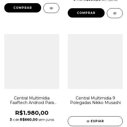
Central Multimídia
Central Multimidia 9
Faaftech Android Para
Polegadas Nikko Musashi
RAV4
R$1.980,00
3
x de
R$660,00
sem juros
ESPIAR