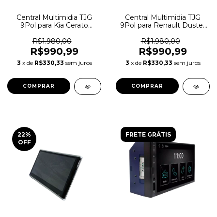
Central Multimidia TJG
Central Multimidia TJG
9Pol para Kia Cerato
9Pol para Renault Duster
2020/2021
2020/2021
R$1.980,00
R$1.980,00
R$990,99
R$990,99
3
x de
R$330,33
sem juros
3
x de
R$330,33
sem juros
22
%
FRETE GRÁTIS
OFF