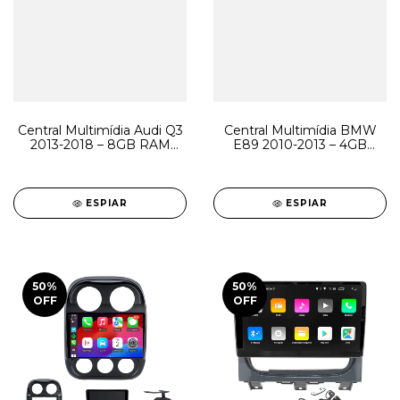
Central Multimídia Audi Q3
Central Multimídia BMW
2013-2018 – 8GB RAM
E89 2010-2013 – 4GB
128GB Android
RAM 64GB Tela 10.25"
Android
ESPIAR
ESPIAR
50
%
50
%
OFF
OFF