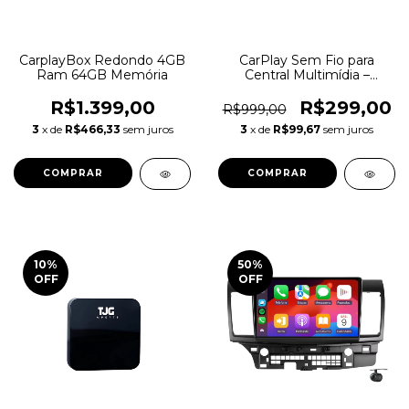
CarplayBox Redondo 4GB
CarPlay Sem Fio para
Ram 64GB Memória
Central Multimídia –
Conexão Rápida | TJG
Imports
R$1.399,00
R$299,00
R$999,00
3
x de
R$466,33
sem juros
3
x de
R$99,67
sem juros
10
%
50
%
OFF
OFF