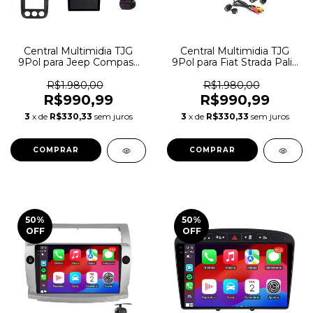
Central Multimidia TJG
Central Multimidia TJG
9Pol para Jeep Compass
9Pol para Fiat Strada Palio
Patriot 2010-2016
Siena 2013/2019
R$1.980,00
R$1.980,00
R$990,99
R$990,99
3
x de
R$330,33
sem juros
3
x de
R$330,33
sem juros
50
%
50
%
OFF
OFF