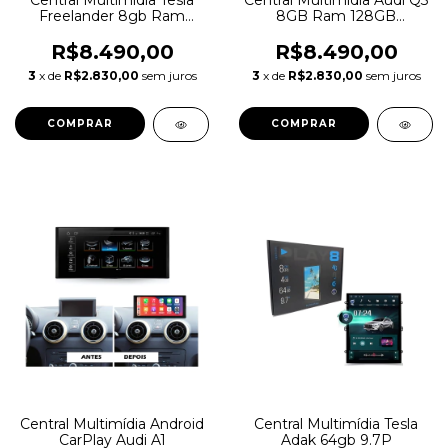
Central Multimídia Tesla
Central Multimídia Audi Q3
Freelander 8gb Ram
8GB Ram 128GB
128gb Memória 4g
Memória
R$8.490,00
R$8.490,00
3
x de
R$2.830,00
sem juros
3
x de
R$2.830,00
sem juros
Central Multimídia Android
Central Multimídia Tesla
CarPlay Audi A1
Adak 64gb 9.7P