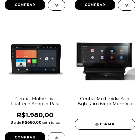
Central Multimídia
Central Multimídia Audi
Faaftech Android Para
8gb Ram 64gb Memória
Volkswagen Nivus, Polo, T-
Cross, Virtus
R$1.980,00
3
x de
R$660,00
sem juros
ESPIAR