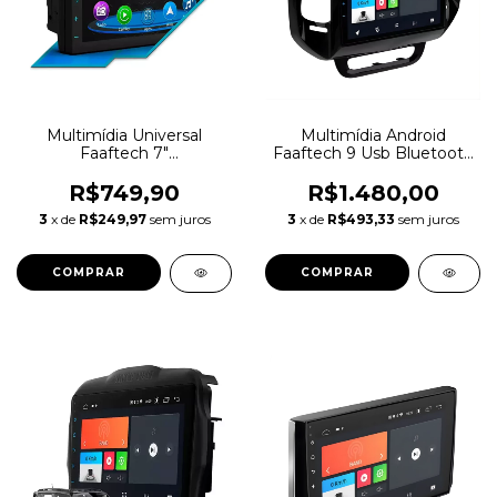
Multimídia Universal
Multimídia Android
Faaftech 7"
Faaftech 9 Usb Bluetooth
Connectmedia Carplay
Para Toro 2021
Androidauto Cor Preto
R$749,90
R$1.480,00
3
x de
R$249,97
sem juros
3
x de
R$493,33
sem juros