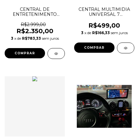
CENTRAL DE
CENTRAL MULTIMIDIA
ENTRETENIMENTO
UNIVERSAL 7
TRASEIRO - TJG
POLEGADAS MP5
IMPORTS
R$2.999,00
R$499,00
R$2.350,00
3
x de
R$166,33
sem juros
3
x de
R$783,33
sem juros