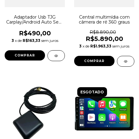
Adaptador Usb TJG
Central multimídia com
Carplay/Android Auto Sem
câmera de ré 360 graus
Fio
R$490,00
R$8.890,00
R$5.890,00
3
x de
R$163,33
sem juros
3
x de
R$1.963,33
sem juros
ESGOTADO