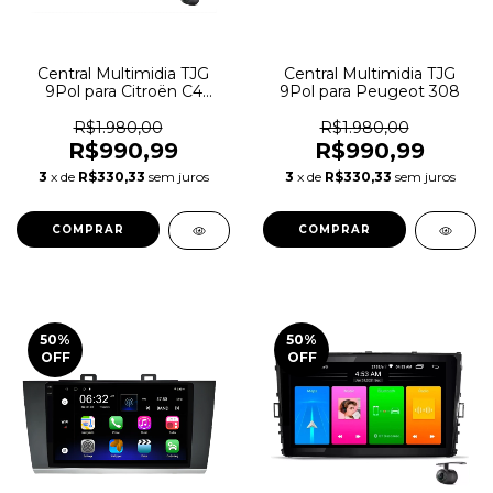
Central Multimidia TJG
Central Multimidia TJG
9Pol para Citroën C4
9Pol para Peugeot 308
Pallas 2008/2016
R$1.980,00
R$1.980,00
R$990,99
R$990,99
3
x de
R$330,33
sem juros
3
x de
R$330,33
sem juros
50
%
50
%
OFF
OFF