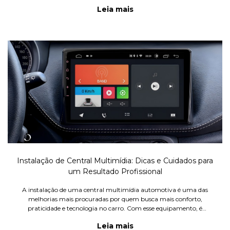
Imports tem tudo o que você precisa para tomar a decisão certa
Leia mais
Instalação de Central Multimídia: Dicas e Cuidados para
um Resultado Profissional
A instalação de uma central multimídia automotiva é uma das
melhorias mais procuradas por quem busca mais conforto,
praticidade e tecnologia no carro. Com esse equipamento, é
possível integrar recursos como GPS, Bluetooth, espelhamento de
Leia mais
celular, c