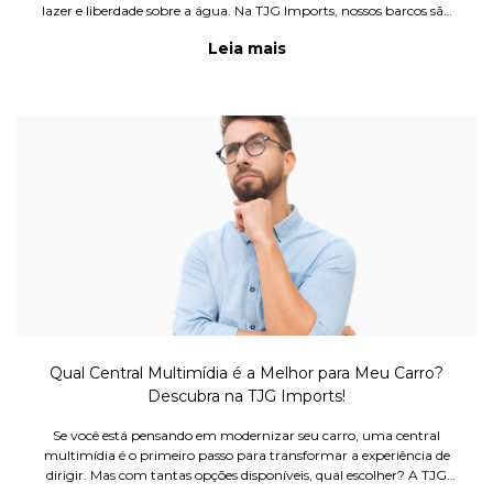
lazer e liberdade sobre a água. Na TJG Imports, nossos barcos são
projetados para oferecer conforto, durabilidade e segurança,
Leia mais
garantindo que
Qual Central Multimídia é a Melhor para Meu Carro?
Descubra na TJG Imports!
Se você está pensando em modernizar seu carro, uma central
multimídia é o primeiro passo para transformar a experiência de
dirigir. Mas com tantas opções disponíveis, qual escolher? A TJG