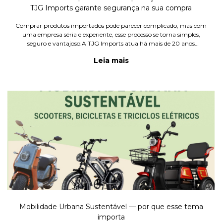
TJG Imports garante segurança na sua compra
Comprar produtos importados pode parecer complicado, mas com
uma empresa séria e experiente, esse processo se torna simples,
seguro e vantajoso.A TJG Imports atua há mais de 20 anos
trazendo o que há de mais moderno em eletrônicos, multimídias
Leia mais
automo
Mobilidade Urbana Sustentável — por que esse tema
importa