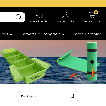
0
Atendimento
Minha conta
Meu carrinho
nicos
Câmeras e Fotografia
Como Comprar