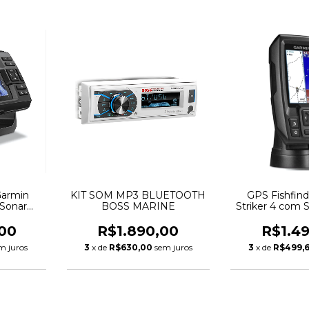
Garmin
KIT SOM MP3 BLUETOOTH
GPS Fishfin
 Sonar
BOSS MARINE
Striker 4 com
rVü
00
R$1.890,00
R$1.4
m juros
3
x de
R$630,00
sem juros
3
x de
R$499,