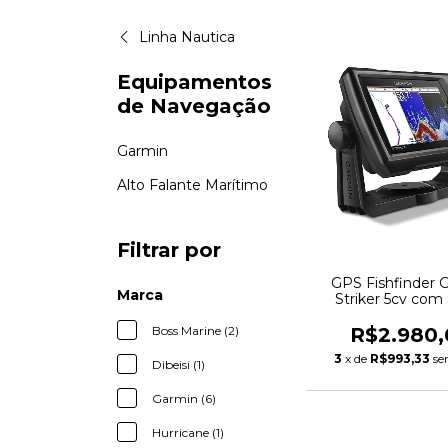
Linha Nautica
Equipamentos
de Navegação
Garmin
Alto Falante Marítimo
Filtrar por
GPS Fishfinder 
Marca
Striker 5cv com
CHIRP e Clea
R$2.980,
Boss Marine (2)
3
x de
R$993,33
se
Dibeisi (1)
Garmin (6)
Hurricane (1)