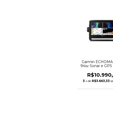
Garmin ECHOM
94sv Sonar e GPS
Garmin Tela
R$10.990
3
x de
R$3.663,33
s