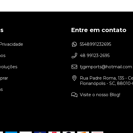
as
Entre em contato
 Privacidade
5548991232695
os
48 99123-2695
voluções
tjgimports@hotmail.com
rar
Rua Padre Roma, 135 - Ce
Florianópolis - SC, 88010
as
Visite o nosso Blog!