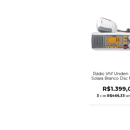
Rádio Vhf Uniden
Solara Branco Dsc 
C/nf
R$1.399,
3
x de
R$466,33
se