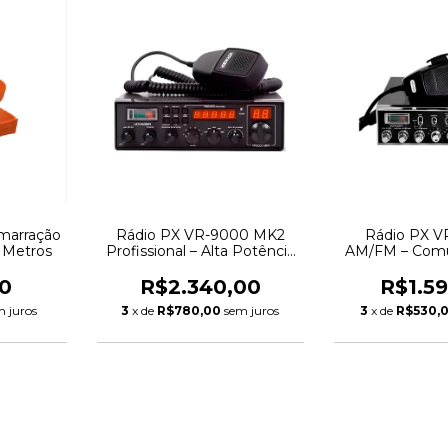
Amarração
Rádio PX VR-9000 MK2
Rádio PX V
 Metros
Profissional – Alta Potência
AM/FM – Comu
e Longo Alcance
Alto Des
0
R$2.340,00
R$1.5
m juros
3
x de
R$780,00
sem juros
3
x de
R$530,