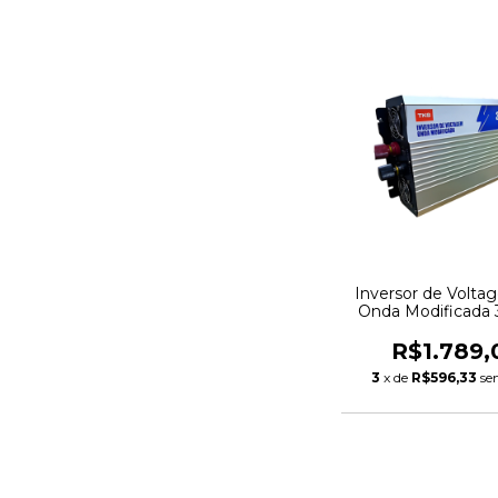
Inversor de Volt
Onda Modificad
12V - 220V
R$1.789,
3
x de
R$596,33
se