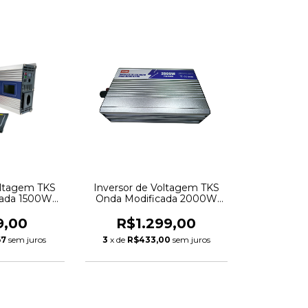
oltagem TKS
Inversor de Voltagem TKS
cada 1500W
Onda Modificada 2000W
220V
12V - 220V
9,00
R$1.299,00
67
sem juros
3
x de
R$433,00
sem juros