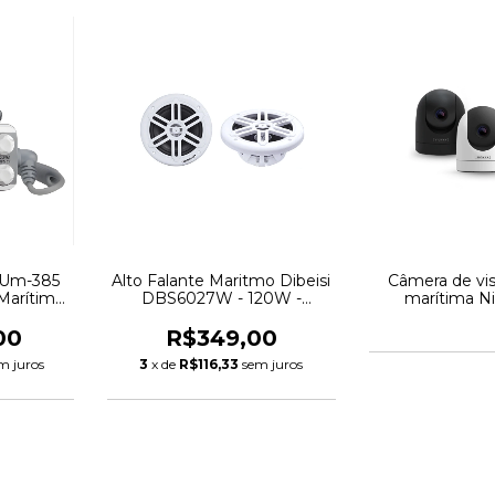
 Um-385
Alto Falante Maritmo Dibeisi
Câmera de vi
Marítimo
DBS6027W - 120W -
marítima N
Tamanho 6.5 Polegadas
00
R$349,00
m juros
3
x de
R$116,33
sem juros