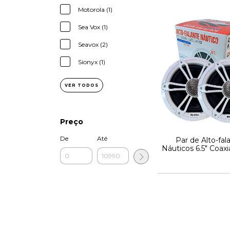
Motorola (1)
Sea Vox (1)
Seavox (2)
Sionyx (1)
VER TODOS
Preço
De
Até
Par de Alto-fal
Náuticos 6.5" Coax
RMS PAR - 4 