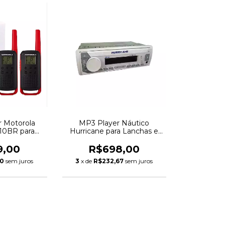
 Motorola
MP3 Player Náutico
210BR para
Hurricane para Lanchas e
ng e Aventura
Embarcações
9,00
R$698,00
00
sem juros
3
x de
R$232,67
sem juros