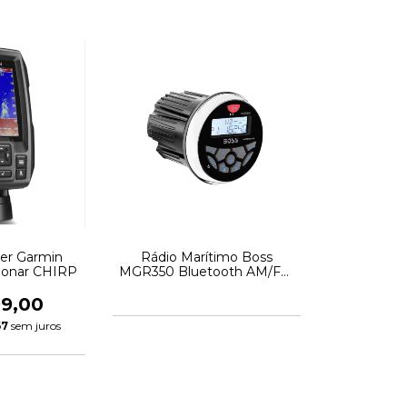
der Garmin
Rádio Marítimo Boss
 Sonar CHIRP
MGR350 Bluetooth AM/FM
USB Aux Marinizado
99,00
67
sem juros