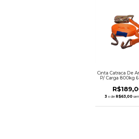
Cinta Catraca De 
P/ Carga 800kg 6
R$189,0
3
x de
R$63,00
se