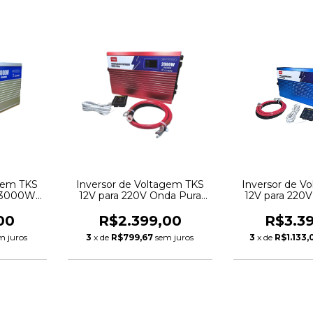
agem TKS
Inversor de Voltagem TKS
Inversor de V
a 3000W
12V para 220V Onda Pura
12V para 220
2000W
300
00
R$2.399,00
R$3.3
m juros
3
x de
R$799,67
sem juros
3
x de
R$1.133,