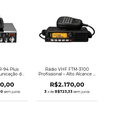
R-94 Plus
Rádio VHF FTM-3100
nicação de
Profissional – Alto Alcance e
empenho
Desempenho
90,00
R$2.170,00
00
sem juros
3
x de
R$723,33
sem juros