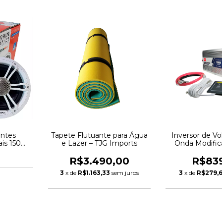
antes
Tapete Flutuante para Água
Inversor de V
iais 150W
e Lazer – TJG Imports
Onda Modifi
Ohms
12V - 
R$3.490,00
R$83
3
x de
R$1.163,33
sem juros
3
x de
R$279,