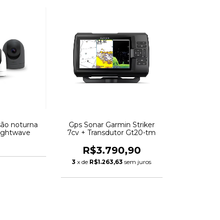
são noturna
Gps Sonar Garmin Striker
ightwave
7cv + Transdutor Gt20-tm
R$3.790,90
3
x de
R$1.263,63
sem juros