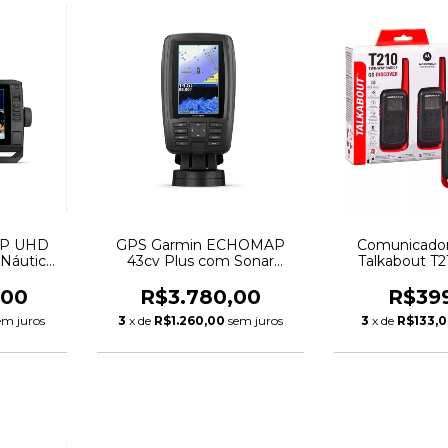
AP UHD
GPS Garmin ECHOMAP
Comunicador
 Náutico
43cv Plus com Sonar
Talkabout T
 9
CHIRP e ClearVü
Trilhas, Campi
,00
R$3.780,00
R$39
em juros
3
x de
R$1.260,00
sem juros
3
x de
R$133,