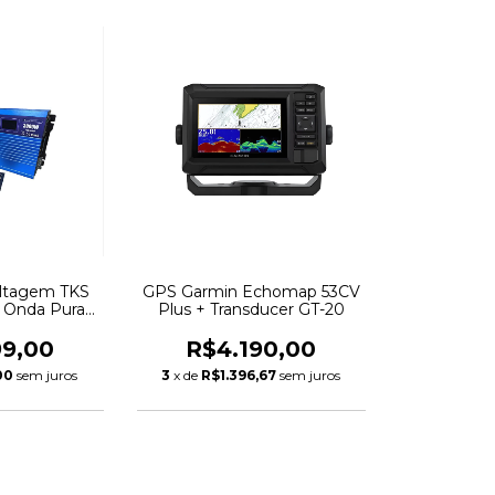
oltagem TKS
GPS Garmin Echomap 53CV
V Onda Pura
Plus + Transducer GT-20
0W
99,00
R$4.190,00
00
sem juros
3
x de
R$1.396,67
sem juros