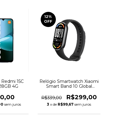
12
%
OFF
i Redmi 15C
Relógio Smartwatch Xiaomi
128GB 4G
Smart Band 10 Global
Lançamento
90,00
R$299,00
R$339,00
00
sem juros
3
x de
R$99,67
sem juros