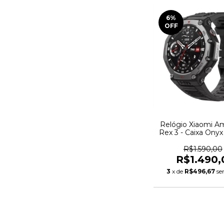
6
%
OFF
Relógio Xiaomi Am
Rex 3 - Caixa Onyx
Onyx
R$1.590,00
R$1.490,
3
x de
R$496,67
se