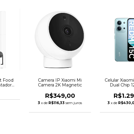
t Food
Camera IP Xiaomi Mi
Celular Xiaom
ntador
Camera 2K Magnetic
Dual Chip 
 Cães e
R$349,00
R$1.2
3
x de
R$116,33
sem juros
3
x de
R$430,