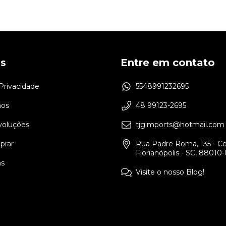
as
Entre em contato
 Privacidade
5548991232695
os
48 99123-2695
voluções
tjgimports@hotmail.com
rar
Rua Padre Roma, 135 - Ce
Florianópolis - SC, 88010
as
Visite o nosso Blog!