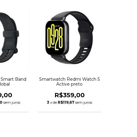
i Smart Band
Smartwatch Redmi Watch 5
lobal
Active preto
9,00
R$359,00
00
sem juros
3
x de
R$119,67
sem juros