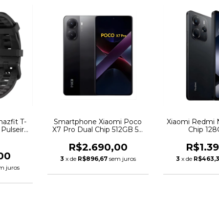
azfit T-
Smartphone Xiaomi Poco
Xiaomi Redmi 
 Pulseira
X7 Pro Dual Chip 512GB 5G
Chip 12
Global
R$2.690,00
R$1.3
00
3
x de
R$896,67
sem juros
3
x de
R$463,
m juros