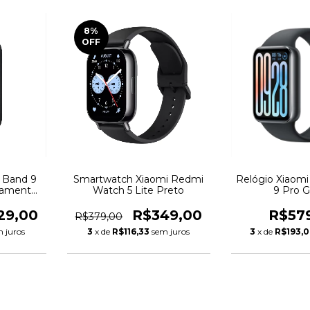
8
%
OFF
i Band 9
Smartwatch Xiaomi Redmi
Relógio Xiaom
çamento
Watch 5 Lite Preto
9 Pro G
29,00
R$349,00
R$57
R$379,00
 juros
3
x de
R$116,33
sem juros
3
x de
R$193,