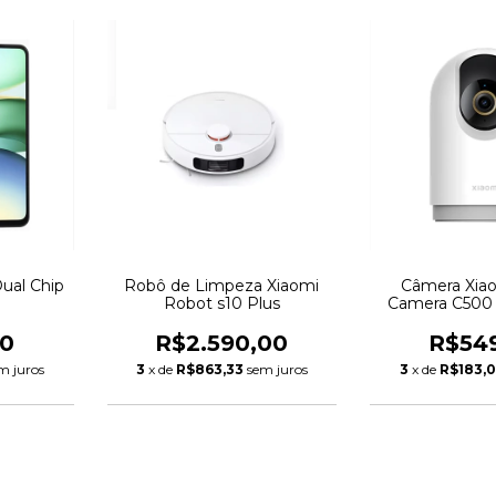
ual Chip
Robô de Limpeza Xiaomi
Câmera Xia
Robot s10 Plus
Camera C500 
00
R$2.590,00
R$54
m juros
3
x de
R$863,33
sem juros
3
x de
R$183,