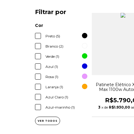
Filtrar por
Cor
Preto (5)
Branco (2)
Verde (1)
Azul (1)
Rosa (1)
Patinete Elétrico 
Laranja (1)
Max 1100w Aut
Máxima 70 
Azul Claro (1)
R$5.790,
3
x de
R$1.930,00
s
Azul-marinho (1)
VER TODOS