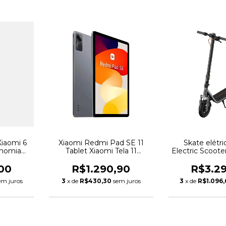
Xiaomi 6
Xiaomi Redmi Pad SE 11
Skate elétr
onomia
Tablet Xiaomi Tela 11
Electric Scooter
Km
Polegadas
00
R$1.290,90
R$3.2
em juros
3
x de
R$430,30
sem juros
3
x de
R$1.096,