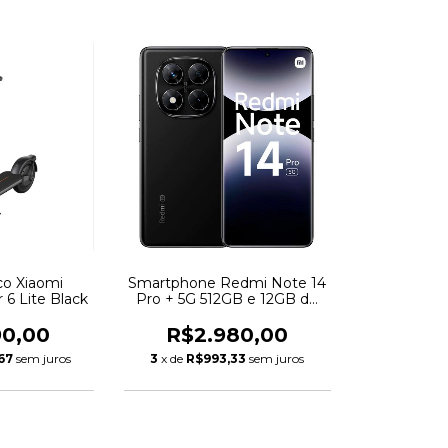
ico Xiaomi
Smartphone Redmi Note 14
 6 Lite Black
Pro + 5G 512GB e 12GB de
RAM
90,00
R$2.980,00
67
sem juros
3
x de
R$993,33
sem juros