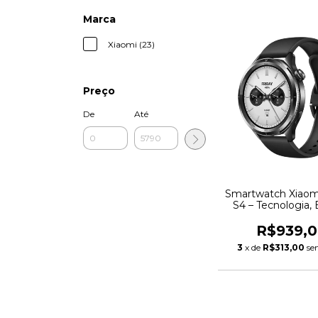
Marca
Xiaomi (23)
Preço
De
Até
Smartwatch Xiaom
S4 – Tecnologia, E
Performan
R$939,
3
x de
R$313,00
se