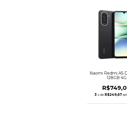
Xiaomi Redmi A5 D
128GB 4G
R$749,
3
x de
R$249,67
se