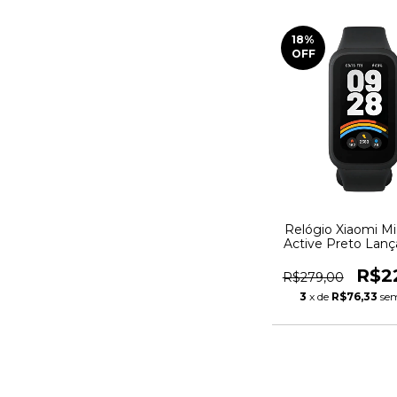
18
%
OFF
Relógio Xiaomi M
Active Preto Lan
Original
R$2
R$279,00
3
x de
R$76,33
sem