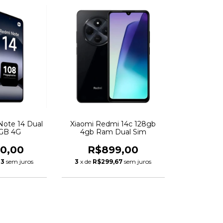
Note 14 Dual
Xiaomi Redmi 14c 128gb
8GB 4G
4gb Ram Dual Sim
90,00
R$899,00
33
sem juros
3
x de
R$299,67
sem juros