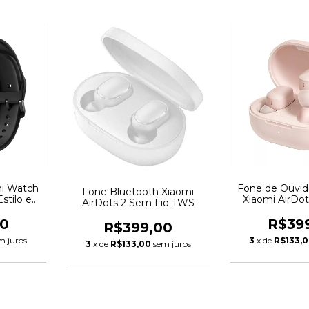
i Watch
Fone de Ouvid
Fone Bluetooth Xiaomi
stilo e
Xiaomi AirDot
AirDots 2 Sem Fio TWS
ce
00
R$39
R$399,00
m juros
3
x de
R$133,
3
x de
R$133,00
sem juros