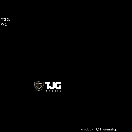
ntro,
-090