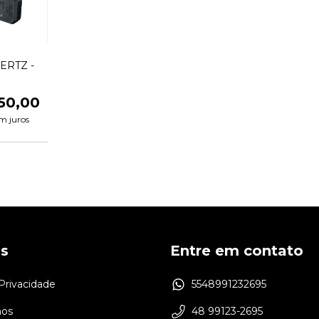
ERTZ -
50,00
m juros
as
Entre em contato
 Privacidade
5548991232695
os
48 99123-2695