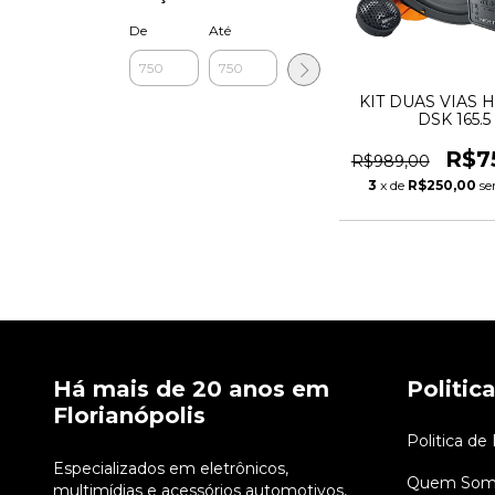
De
Até
KIT DUAS VIAS H
DSK 165.5
R$7
R$989,00
3
x de
R$250,00
se
Há mais de 20 anos em
Politic
Florianópolis
Politica de
Especializados em eletrônicos,
Quem Som
multimídias e acessórios automotivos,