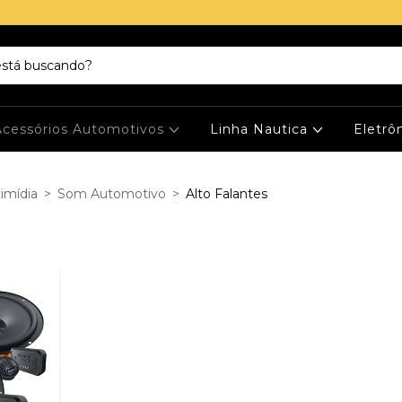
Acessórios Automotivos
Linha Nautica
Eletrô
imídia
>
Som Automotivo
>
Alto Falantes