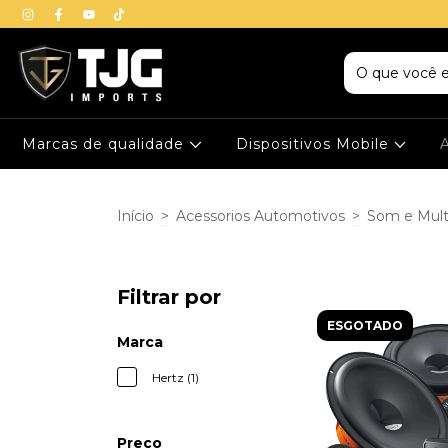
Marcas de qualidade
Dispositivos Mobile
Início
>
Acessorios Automotivos
>
Som e Mult
Filtrar por
ESGOTADO
Marca
Hertz (1)
Preço