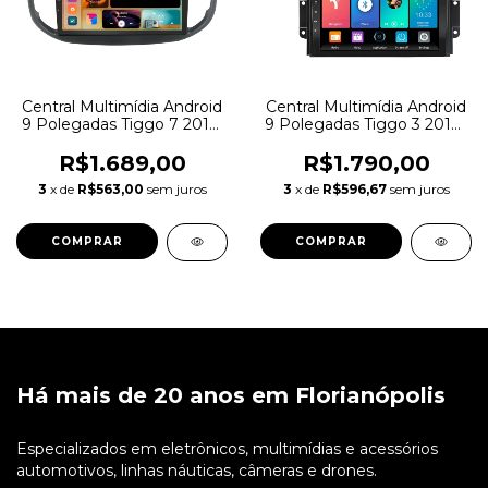
Central Multimídia Android
Central Multimídia Android
9 Polegadas Tiggo 7 2016-
9 Polegadas Tiggo 3 2010-
2020
2016
R$1.689,00
R$1.790,00
3
x de
R$563,00
sem juros
3
x de
R$596,67
sem juros
Há mais de 20 anos em Florianópolis
Especializados em eletrônicos, multimídias e acessórios
automotivos, linhas náuticas, câmeras e drones.