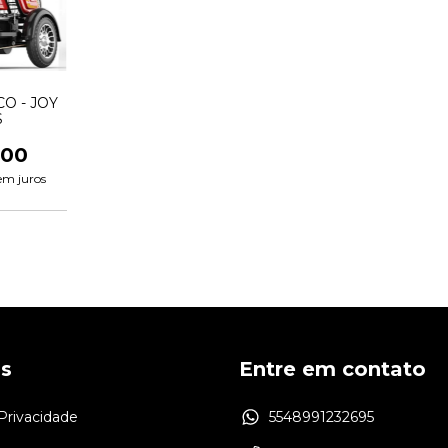
O - JOY
S
,00
em juros
as
Entre em contato
 Privacidade
5548991232695