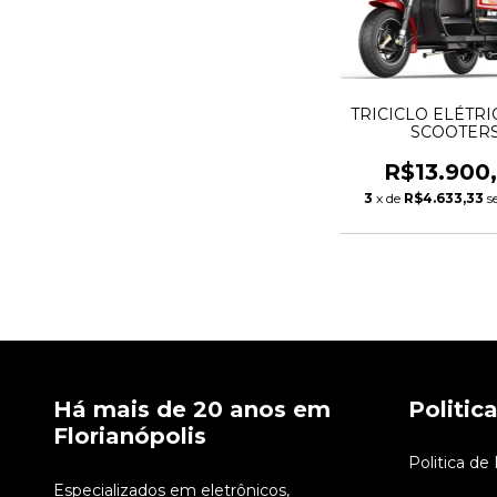
TRICICLO ELÉTRIC
SCOOTER
R$13.900
3
x de
R$4.633,33
s
Há mais de 20 anos em
Politic
Florianópolis
Politica de
Especializados em eletrônicos,