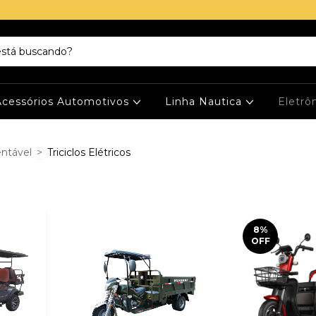
Acessórios Automotivos
Linha Nautica
Eletrô
entável
>
Triciclos Elétricos
8
%
OFF