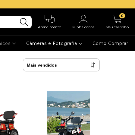
0
Atendimento
Minha conta
Meu carrinho
nicos
Câmeras e Fotografia
Como Comprar