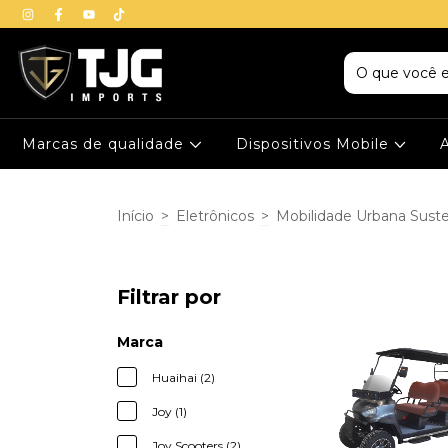
Marcas de qualidade
Dispositivos Mobile
Início
>
Eletrônicos
>
Mobilidade Urbana Sust
Filtrar por
Marca
Huaihai (2)
Joy (1)
Joy Scooters (2)