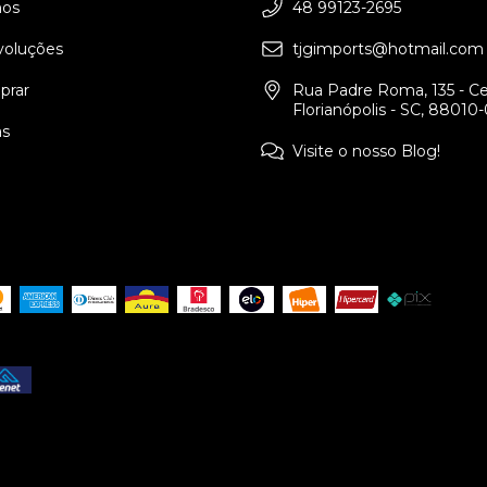
os
48 99123-2695
voluções
tjgimports@hotmail.com
rar
Rua Padre Roma, 135 - Ce
Florianópolis - SC, 88010
as
Visite o nosso Blog!