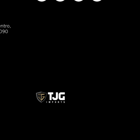
ntro,
-090