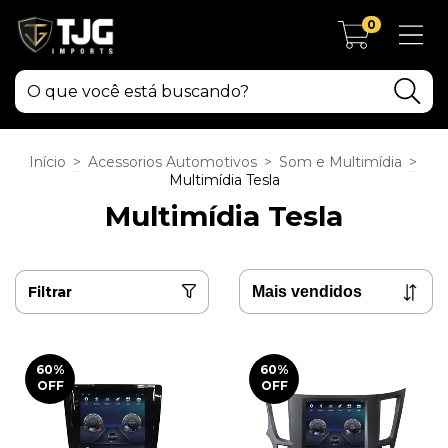
0
Início
>
Acessorios Automotivos
>
Som e Multimídia
>
Multimídia Tesla
Multimídia Tesla
Filtrar
60
%
60
%
OFF
OFF