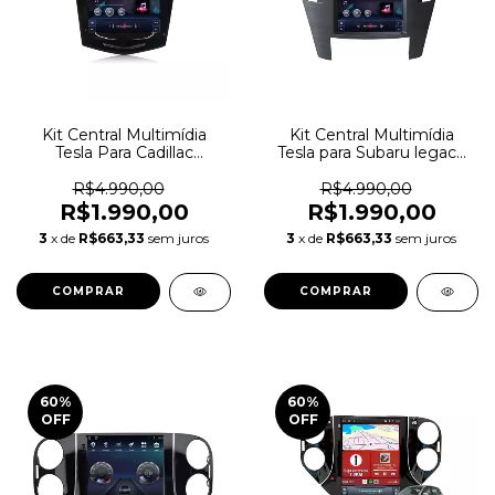
Kit Central Multimídia
Kit Central Multimídia
Tesla Para Cadillac
Tesla para Subaru legacy
2013/2019
2010/2014
R$4.990,00
R$4.990,00
R$1.990,00
R$1.990,00
3
x de
R$663,33
sem juros
3
x de
R$663,33
sem juros
60
%
60
%
OFF
OFF