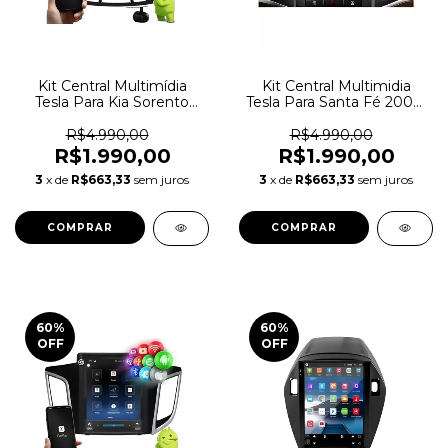
Kit Central Multimídia
Kit Central Multimidia
Tesla Para Kia Sorento
Tesla Para Santa Fé 2006-
2013/2014
2012
R$4.990,00
R$4.990,00
R$1.990,00
R$1.990,00
3
x de
R$663,33
sem juros
3
x de
R$663,33
sem juros
60
%
60
%
OFF
OFF