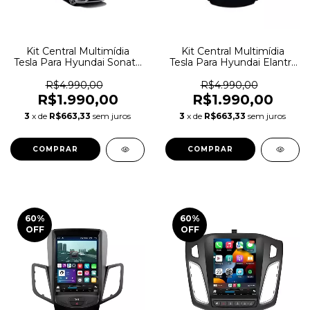
Kit Central Multimídia
Kit Central Multimídia
Tesla Para Hyundai Sonata
Tesla Para Hyundai Elantra
2011-2015
2012-2015
R$4.990,00
R$4.990,00
R$1.990,00
R$1.990,00
3
x de
R$663,33
sem juros
3
x de
R$663,33
sem juros
60
%
60
%
OFF
OFF