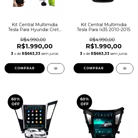
Kit Central Multimidia
Kit Central Multimidia
Tesla Para Hyundai Creta
Tesla Para Ix35 2010-2015
2014
R$4.990,00
R$4.990,00
R$1.990,00
R$1.990,00
3
x de
R$663,33
sem juros
3
x de
R$663,33
sem juros
60
%
60
%
OFF
OFF