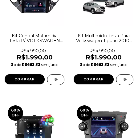
Kit Central Multimídia
Kit Multimídia Tesla Para
Tesla P/ VOLKSWAGEN
Volkswagen Tiguan 2010-
TIGUAN 2014-2016
2013
R$4.990,00
R$4.990,00
R$1.990,00
R$1.990,00
3
x de
R$663,33
sem juros
3
x de
R$663,33
sem juros
60
%
60
%
OFF
OFF