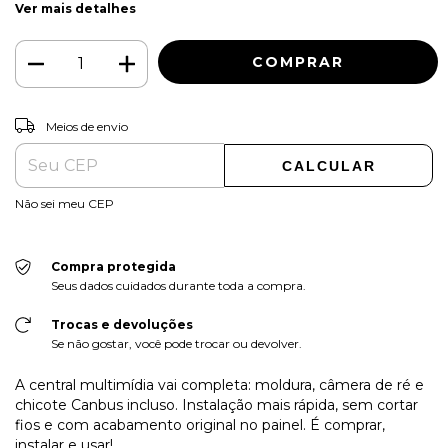
Ver mais detalhes
ALTERAR CEP
Entregas para o CEP:
Meios de envio
CALCULAR
Não sei meu CEP
Compra protegida
Seus dados cuidados durante toda a compra.
Trocas e devoluções
Se não gostar, você pode trocar ou devolver.
A central multimídia vai completa: moldura, câmera de ré e
chicote Canbus incluso. Instalação mais rápida, sem cortar
fios e com acabamento original no painel. É comprar,
instalar e usar!