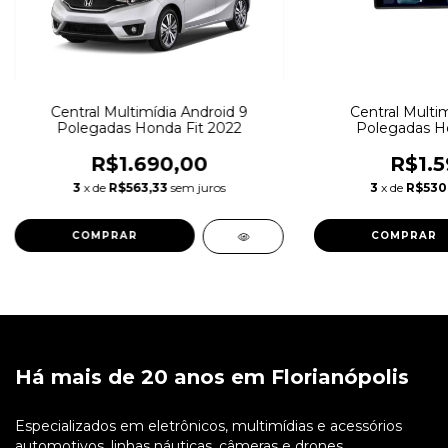
Central Multimídia Android 9
Central Multim
Polegadas Honda Fit 2022
Polegadas Ho
R$1.690,00
R$1.5
3
x de
R$563,33
sem juros
3
x de
R$530
Há mais de 20 anos em Florianópolis
Especializados em eletrônicos, multimídias e acessórios
automotivos, linhas náuticas, câmeras e drones.